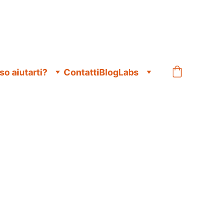
o aiutarti?
Contatti
Blog
Labs