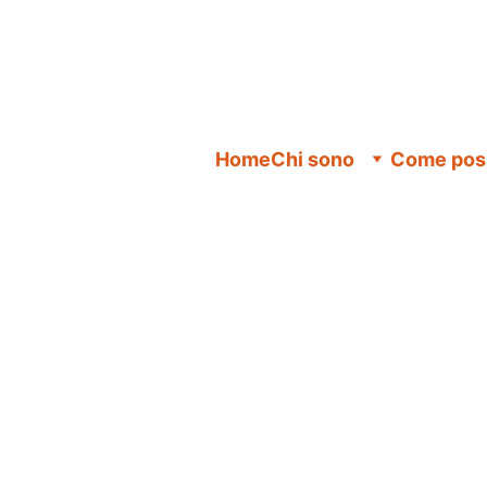
Home
Chi sono
Come poss
9/28/2025